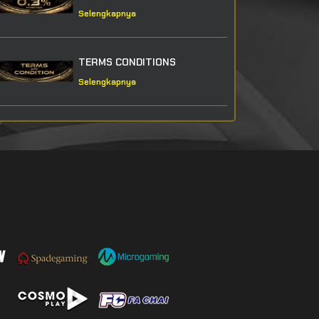
Selengkapnya
TERMS CONDITIONS
Selengkapnya