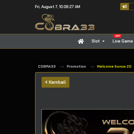
Fri, August 7, 10:06:28 AM
Slot
Live Game
COBRA33
Promotion
Welcome bonus 20
Kembali