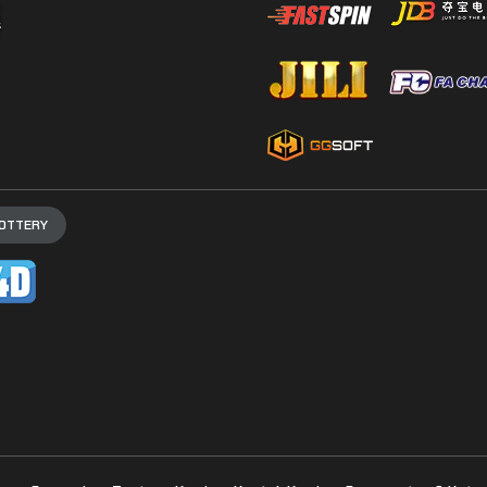
OTTERY