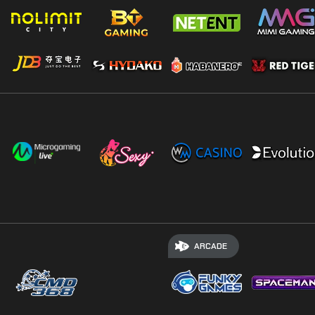
ARCADE