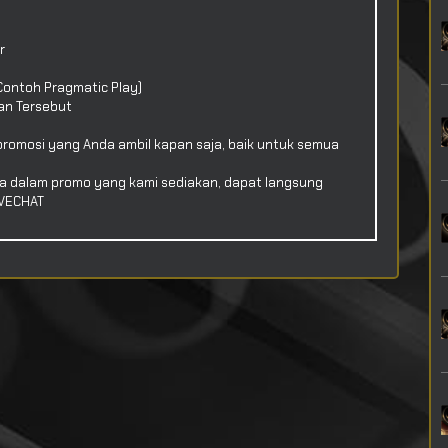
r
 Contoh Pragmatic Play)
nan Tersebut
romosi yang Anda ambil kapan saja, baik untuk semua
la dalam promo yang kami sediakan, dapat langsung
IVECHAT